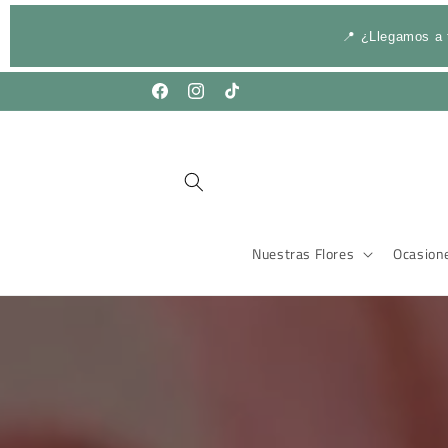
Ir
directamente
al contenido
📍 ¿Llegamos a 
Facebook
Instagram
TikTok
Nuestras Flores
Ocasion