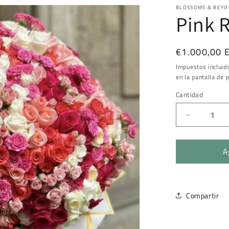
BLOSSOMS & BEY
Pink 
Precio
€1.000,00 
habitual
Impuestos incluid
en la pantalla de 
Cantidad
Cantidad
Reducir
cantidad
para
A
Pink
Royal
Bloom
Compartir