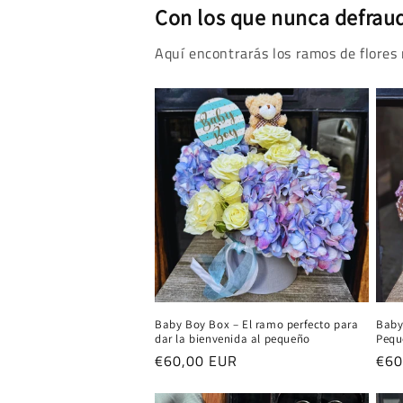
Con los que nunca defrau
Aquí encontrarás los ramos de flores 
Baby 
Baby Boy Box – El ramo perfecto para
Pequ
dar la bienvenida al pequeño
Pre
€60
Precio
€60,00 EUR
hab
habitual