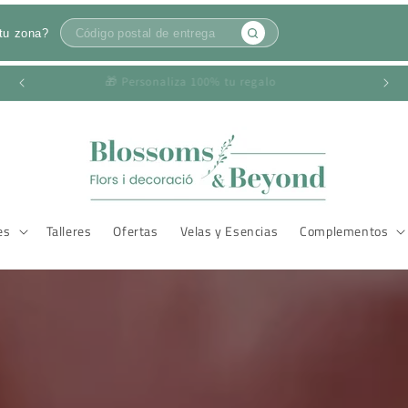
tu zona?
📍Envíos en BARCELONA
es
Talleres
Ofertas
Velas y Esencias
Complementos