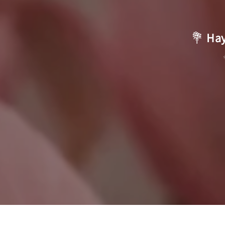
💐
Hay