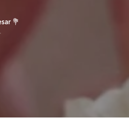
esar
💐
✨