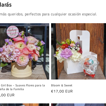
darás
más queridos, perfectos para cualquier ocasión especial.
Girl Box – Suaves Flores para la
Bloom & Sweet
eña de la Familia
Precio
€17,00 EUR
cio
,00 EUR
habitual
itual