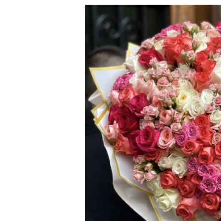
directamente
a la
información
del producto