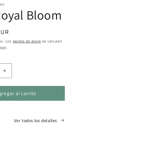
OND
Royal Bloom
EUR
os. Los
gastos de envío
se calculan
pago.
Aumentar
cantidad
para
gregar al carrito
Pink
Royal
Bloom
Ver todos los detalles