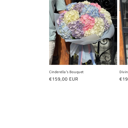
Cinderella’s Bouquet
Divi
Precio
€159,00 EUR
Pre
€19
habitual
hab
Ir