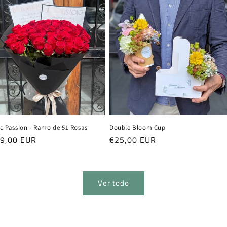
ne Passion - Ramo de 51 Rosas
Double Bloom Cup
cio
9,00 EUR
Precio
€25,00 EUR
itual
habitual
Ver todo